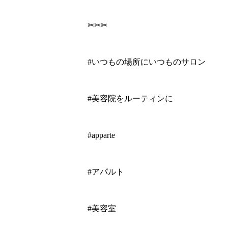
✂︎✂︎✂︎
#いつもの場所にいつものサロン
#美容院をルーティンに
#apparte
#アパルト
#美容室