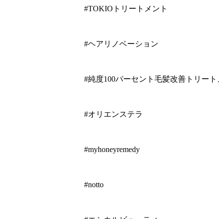
#TOKIOトリートメント
#ヘアリノベーション
#純度100パーセント毛髪改善トリー
#オリエンステラ
#myhoneyremedy
#notto